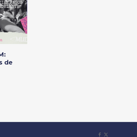
M:
s de