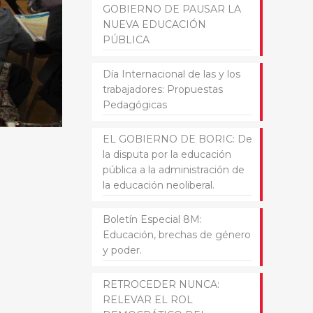
GOBIERNO DE PAUSAR LA
NUEVA EDUCACIÓN
PÚBLICA
Día Internacional de las y los
trabajadores: Propuestas
Pedagógicas
EL GOBIERNO DE BORIC: De
la disputa por la educación
pública a la administración de
la educación neoliberal.
Boletín Especial 8M:
Educación, brechas de género
y poder.
RETROCEDER NUNCA:
RELEVAR EL ROL