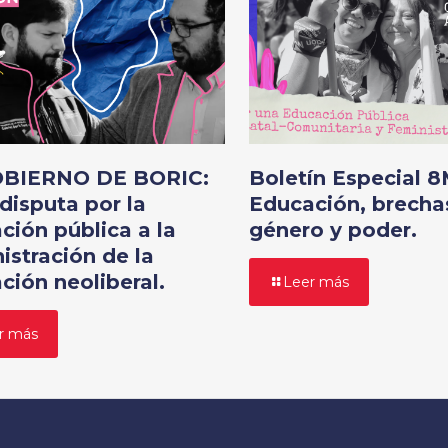
OBIERNO DE BORIC:
Boletín Especial 8
disputa por la
Educación, brecha
ción pública a la
género y poder.
istración de la
ción neoliberal.
Leer más
r más