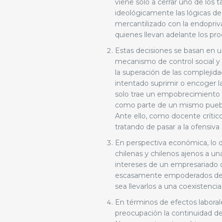
viene solo a cerrar uno de los 
ideológicamente las lógicas de
mercantilizado con la endopriva
quienes llevan adelante los pr
Estas decisiones se basan en 
mecanismo de control social y 
la superación de las complejida
intentado suprimir o encoger la
solo trae un empobrecimiento de
como parte de un mismo pueblo
Ante ello, como docente críti
tratando de pasar a la ofensiv
En perspectiva económica, lo 
chilenas y chilenos ajenos a una
intereses de un empresariado
escasamente empoderados de su
sea llevarlos a una coexistencia 
En términos de efectos labora
preocupación la continuidad de 