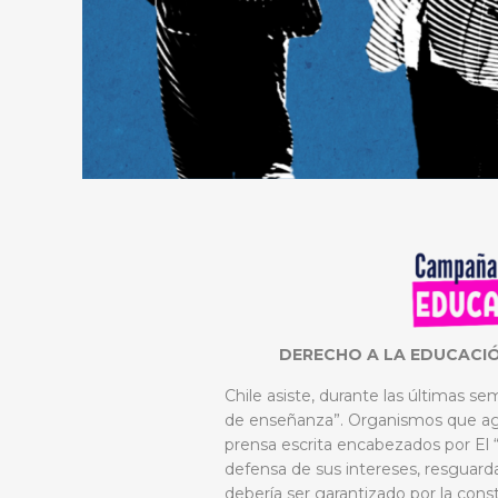
DERECHO A LA EDUCACIÓ
Chile asiste, durante las últimas s
de enseñanza”. Organismos que agr
prensa escrita encabezados por El 
defensa de sus intereses, resguar
debería ser garantizado por la cons