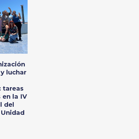
nización
 y luchar
 tareas
 en la IV
 del
 Unidad