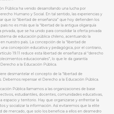
ión Pública ha venido desarrollando una lucha por
recho Humano y Social. En tal sentido, las experiencias y
mar que
la
“libertad de enseñanza” que hoy defienden los
país no es más que la “libertad de la antigua oligarquía
sa privada, que se ha unido para consolidar la oferta privada
sistema de educación pública chileno, acentuando la
 en nuestro país. La concepción de la “libertad de
una concepción educativa y pedagógica, por el contrario,
artículo 19.11 reduce esta libertad de enseñanza al “derecho
blecimientos educacionales”, lo que le da garantía
 el Derecho a la Educación Pública.
iere desmantelar el concepto de la “libertad de
s. Debemos repensar el Derecho a la Educación Pública.
cación Pública llamamos a las organizaciones de base
lectivos, estudiantiles, docentes, comunidades educativas,
da espacio y territorio. Hay que organizarse y enfrentar la
s y socializar la información. Así evitaremos que la elite
d de mercado, que solo los beneficia a ellos en desmedro