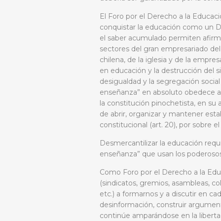
El Foro por el Derecho a la Educac
conquistar la educación como un De
el saber acumulado permiten afir
sectores del gran empresariado del 
chilena, de la iglesia y de la empre
en educación y la destrucción del 
desigualdad y la segregación social
enseñanza” en absoluto obedece a 
la constitución pinochetista, en su 
de abrir, organizar y mantener esta
constitucional (art. 20), por sobre
Desmercantilizar la educación requ
enseñanza” que usan los poderoso
Como Foro por el Derecho a la Edu
(sindicatos, gremios, asambleas, co
etc.) a formarnos y a discutir en ca
desinformación, construir argumento
continúe amparándose en la liberta