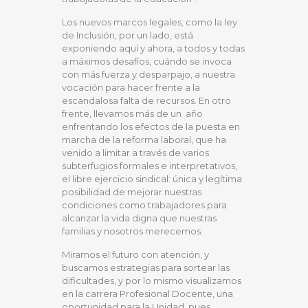
Los nuevos marcos legales; como la ley
de Inclusión, por un lado, está
exponiendo aquí y ahora, a todos y todas
a máximos desafíos, cuándo se invoca
con más fuerza y desparpajo, a nuestra
vocación para hacer frente a la
escandalosa falta de recursos. En otro
frente, llevamos más de un año
enfrentando los efectos de la puesta en
marcha de la reforma laboral, que ha
venido a limitar a través de varios
subterfugios formales e interpretativos,
el libre ejercicio sindical: única y legítima
posibilidad de mejorar nuestras
condiciones como trabajadores para
alcanzar la vida digna que nuestras
familias y nosotros merecemos.
Miramos el futuro con atención, y
buscamos estrategias para sortear las
dificultades, y por lo mismo visualizamos
en la carrera Profesional Docente, una
oportunidad para la Unidad, pues