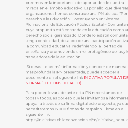
creemos en la importancia de aportar desde nuestra
mirada en el ámbito educativo. Es por ello, que diversa
organizaciones hemos construido una IPN titulada “Por
derecho a la Educación: Construyendo un Sistema
Plurinacional de Educación Pública Estatal – Comunitar
cuya propuesta está centrada en la educación como u
derecho social garantizado. Donde lo estatal comunita
tenga centralidad; dotando de una participación activa
la comunidad educativa; redefiniendo la libertad de
enseñanza y promoviendo un rol protagónico de las y l
trabajadores de la educación.
Si desea tener más información y conocer de manera
más profunda la IPN presentada, puede acceder al
documento en el siguiente link
INICIATIVA POPULAR D
NORMA (ED. CONSOLIDADO)
Para poder llevar adelante esta IPN necesitamos de
todas y todos, es por eso que les invitamos a informars
apoyar a través de su firma digital este proyecto, ya qu
necesitaremos 15.000 firmas de respaldo. Firma en el
siguiente link
https://iniciativas.chileconvencion.cl/m/iniciativa_popul