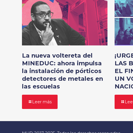
La nueva voltereta del
¡URG
MINEDUC: ahora impulsa
LAS 
la instalación de pórticos
EL FI
detectores de metales en
UN V
las escuelas
NACI
Leer más
Lee