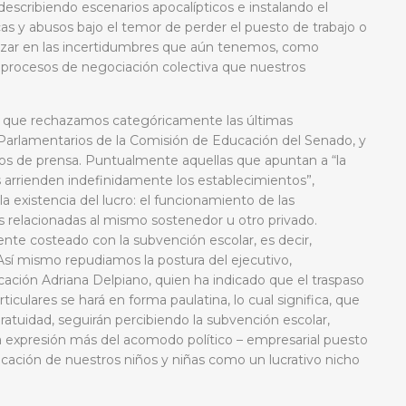
escribiendo escenarios apocalípticos e instalando el
as y abusos bajo el temor de perder el puesto de trabajo o
ndizar en las incertidumbres que aún tenemos, como
s procesos de negociación colectiva que nuestros
s que rechazamos categóricamente las últimas
Parlamentarios de la Comisión de Educación del Senado, y
os de prensa. Puntualmente aquellas que apuntan a “la
s arrienden indefinidamente los establecimientos”,
la existencia del lucro: el funcionamiento de las
s relacionadas al mismo sostenedor u otro privado.
te costeado con la subvención escolar, es decir,
Así mismo repudiamos la postura del ejecutivo,
cación Adriana Delpiano, quien ha indicado que el traspaso
iculares se hará en forma paulatina, lo cual significa, que
gratuidad, seguirán percibiendo la subvención escolar,
a expresión más del acomodo político – empresarial puesto
educación de nuestros niños y niñas como un lucrativo nicho