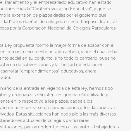
 el Parlamento y el empresariado educativo han estado
que llamamos la “Contrarrevolución Educativa”, y que se
omo la extensión de plazos dadas por el gobierno que
idad” a los dueños de colegios en este traspaso; fruto, sin
cidas por la Corporación Nacional de Colegios Particulares
a Ley propuesta
“como la mejor forma de acabar con el
 en lo más mínimo este ansiado anhelo, y por el cual se ha
to social en su conjunto, sino todo lo contrario, pues no
 sistema de subvenciones y la libertad de educación
desarrollar “emprendimientos” educativos, ahora
tado).
 año de la entrada en vigencia de esta ley, hemos sido
tos y ordenanzas ministeriales que han flexibilizado y
nte en lo respectivo a los plazos, dados a los
isión de transformarse en corporaciones o fundaciones sin
rivados. Estas situaciones han dado pie a las más diversas
stenedores actuales de colegios particulares
nstituciones, para amedrentar con ellas tanto a trabajadores