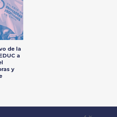
vo de la
NEDUC a
el
ras y
e