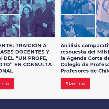
ENTE! TRAICIÓN A
Análisis comparati
BASES DOCENTES Y
respuesta del MI
N DEL “UN PROFE,
la Agenda Corta d
OTO” EN CONSULTA
Colegio de Profeso
ONAL
Profesores de Chil
r más
Leer más